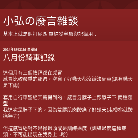
小弘の廢言雜談
基本上就是個打屁區 單純發牢騷與記錄用…
2014年8月31日 星期日
八月份騎車記錄
這個月有三個禮拜都在感冒
感冒比較嚴重的那週，空窗了好幾天都沒辦法騎車(還有幾天
是下雨)
套用自行車聖經某篇提到的，感冒分脖子上跟脖子下 兩種類
型
我這次是脖子下的，因為雙腿肌肉酸痛了好幾天(走樓梯就酸
痛無力)
但這感冒絕對不是操過頭或是訓練過度（訓練過度這種症
頭，不可能出現在我身上...哈）